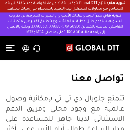
تنويه هام:
تلتزم Global DTT بتوفير بيئة تداول عادلة وآمنة ومستقلة. لن يتم
التسامح مع محاولات استغلال بيئة التنفيذ باستخدام خوارزميات مختلفة.
تنويه هام:
نظراً لارتفاع تقلبات الأسواق والتغيرات السريعة في ظروف
السيولة، سنقوم خلال عطلة نهاية الأسبوع بتطبيق تغيير على متطلبات
الهامش الخاصة بالمعادن (XAUUSD، XAUEUR، XAGUSD)، وذلك بالانتقال
إلى رافعة مالية ثابتة 1:100 على منصتي MT4 وMT5.
تواصل معنا
تتمتع جلوبال دي تي تي بإمكانية وصول
عالمية مع وجود محلي وفريق الدعم
الاستثنائي لدينا جاهز للمساعدة على
مدار الساعة طوال أيام الأسبوع ، بأكثر