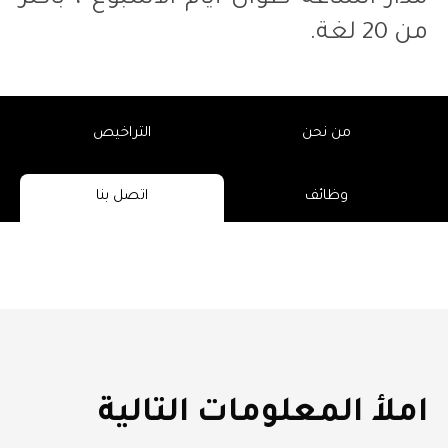
من 20 لغة.
من نحن
التراخيص
وظائف
اتصل بنا
املأ المعلومات التالية