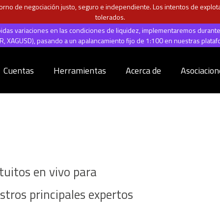
rno de negociación justo, seguro e independiente. Los intentos de explotar
tolerados.
ápidas variaciones en las condiciones de liquidez, implementaremos durant
 XAGUSD), pasando a un apalancamiento fijo de 1:100 en nuestras plata
Cuentas
Herramientas
Acerca de
Asociacion
uitos en vivo para
stros principales expertos