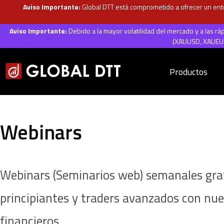
Aviso Importante:
Global DTT está comprometido a ofrecer un ento
Aviso Importante:
Debido a la mayor volatilidad del mercado y a las r
(XAUUSD, XAUEUR,
Productos
Webinars
Webinars (Seminarios web) semanales grat
principiantes y traders avanzados con nue
financieros.