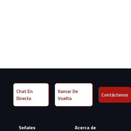
Chat En
llamar De
Contáctenos
Directo
Vuelta
Señales
Acerca de