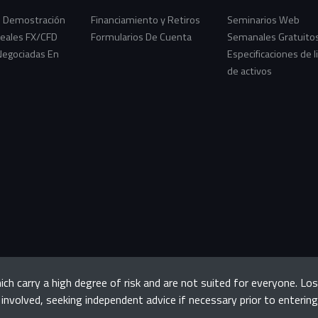
 Demostración
Financiamiento y Retiros
Seminarios Web
eales FX/CFD
Formularios De Cuenta
Semanales Gratuito
Negociadas En
Especificaciones de l
de activos
ch carry a high degree of risk and are not suited for everyone. Lo
 involved, seeking independent advice if necessary prior to enterin