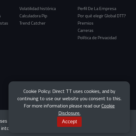
Volatilidad histórica
Perfil De La Empresa
s
Calculadora Pip
Por qué elegir Global DTT?
istas
Trend Catcher
Premios
Carreras
Política de Privacidad
Cookie Policy: Direct TT uses cookies, and by
continuing to use our website you consent to this.
For more information please read our
Cookie
Disclosure.
sses can exceed your investment. Please ensure you fully
Accept
g into such transactions.