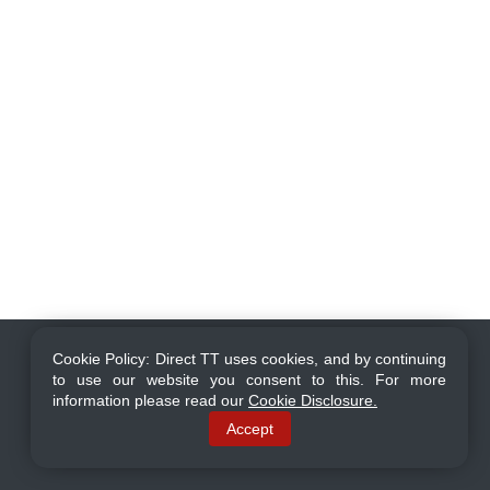
Risk Warning: CFDs and Forex are leveraged
Cookie Policy: Direct TT uses cookies, and by continuing
products which carry a high degree of risk and are
to use our website you consent to this. For more
not suited for everyone. Losses can exceed your
information please read our
Cookie Disclosure.
investment. Please ensure you fully understand all
Accept
the risks involved, seeking independent advice if
necessary prior to entering into such transactions.