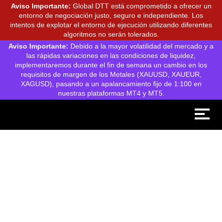
Aviso Importante:
Global DTT está comprometido a ofrecer un
entorno de negociación justo, seguro e independiente. Los
intentos de explotar el entorno de ejecución utilizando diferentes
algoritmos no serán tolerados.
Aviso Importante:
Debido a la mayor volatilidad del mercado y a
las rápidas variaciones en las condiciones de liquidez,
implementaremos durante el fin de semana un cambio en los
requisitos de margen de los Metales (XAUUSD, XAUEUR,
XAGUSD), pasando a un apalancamiento fijo de 1:100 en
nuestras plataformas MT4 y MT5.