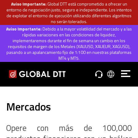
Aviso Importante:
Global DTT está comprometido a ofrecer un
entorno de negociación justo, seguro e independiente. Los intentos
de explotar el entorno de ejecución utilizando diferentes algoritmos
no serán tolerados.
Aviso Importante:
Debido a la mayor volatilidad del mercado y a las
rápidas variaciones en las condiciones de liquidez,
implementaremos durante el fin de semana un cambio en los
requisitos de margen de los Metales (XAUUSD, XAUEUR, XAGUSD),
pasando a un apalancamiento fijo de 1:100 en nuestras plataformas
MT4 y MT5.
Mercados
Opere con más de 100,000