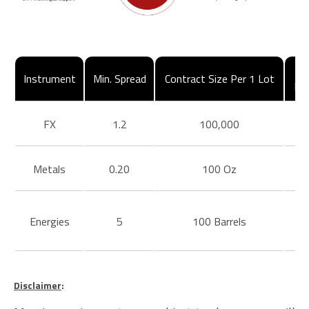
Instrument
Min. Spread
Contract Size Per 1 Lot
Ma
FX
1.2
100,000
Metals
0.20
100 Oz
Energies
5
100 Barrels
Disclaimer
: