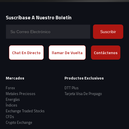
Suscríbase A Nuestro Boletín
Suscribir
Chat En Directo
llamar De Vuelta
Contáctenos
Mercados
Productos Exclusivos
Forex
DTT Plus
Metales Preciosos
Tarjeta Visa De Prepago
Energías
Índices
Exchange Traded Stocks
CFDs
Crypto Exchange