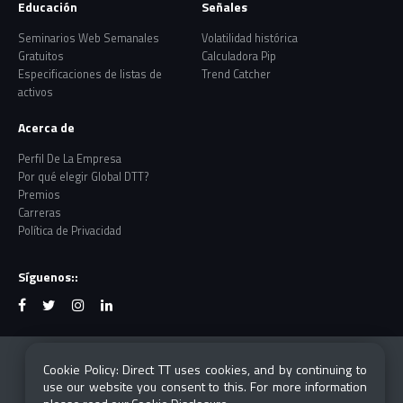
Educación
Señales
Seminarios Web Semanales
Volatilidad histórica
Gratuitos
Calculadora Pip
Especificaciones de listas de
Trend Catcher
activos
Acerca de
Perfil De La Empresa
Por qué elegir Global DTT?
Premios
Carreras
Política de Privacidad
Síguenos::
Risk Warning: CFDs and Forex are leveraged products
Cookie Policy: Direct TT uses cookies, and by continuing to
which carry a high degree of risk and are not suited
use our website you consent to this. For more information
for everyone. Losses can exceed your investment.