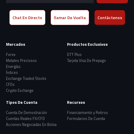
Chat En Directo
llamar De Vuelta
Contáctenos
Mercados
Productos Exclusivos
Forex
DTT Plus
Metales Preciosos
Tarjeta Visa De Prepago
Energías
Índices
Exchange Traded Stocks
CFDs
Crypto Exchange
Tipos De Cuenta
Recursos
Cuenta De Demostración
Financiamiento y Retiros
Cuentas Reales FX/CFD
Formularios De Cuenta
Acciones Negociadas En Bolsa