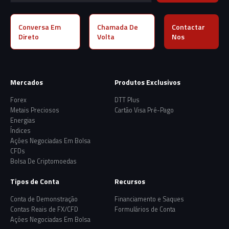
Conversa Em
Chamada De
Contactar
Direto
Volta
Nos
Mercados
Produtos Exclusivos
Forex
DTT Plus
Metais Preciosos
Cartão Visa Pré-Pago
Energias
Índices
Ações Negociadas Em Bolsa
CFDs
Bolsa De Criptomoedas
Tipos de Conta
Recursos
Conta de Demonstração
Financiamento e Saques
Contas Reais de FX/CFD
Formulários de Conta
Ações Negociadas Em Bolsa