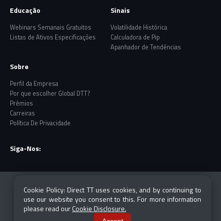
Educação
Sinais
Webinars Semanais Gratuitos
Volatilidade Histórica
Listas de Ativos Especificações
Calculadora de Pip
Apanhador de Tendências
Sobre
Perfil da Empresa
Por que escolher Global DTT?
Prêmios
Carreiras
Política De Privacidade
Siga-Nos:
Risk Warning: CFDs and Forex are leveraged products
Cookie Policy: Direct TT uses cookies, and by continuing to
which carry a high degree of risk and are not suited
use our website you consent to this. For more information
for everyone. Losses can exceed your investment.
please read our
Cookie Disclosure.
Please ensure you fully understand all the risks