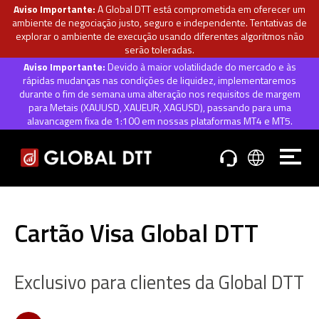
Aviso Importante:
A Global DTT está comprometida em oferecer um
ambiente de negociação justo, seguro e independente. Tentativas de
explorar o ambiente de execução usando diferentes algoritmos não
serão toleradas.
Aviso Importante:
Devido à maior volatilidade do mercado e às
rápidas mudanças nas condições de liquidez, implementaremos
durante o fim de semana uma alteração nos requisitos de margem
para Metais (XAUUSD, XAUEUR, XAGUSD), passando para uma
alavancagem fixa de 1:100 em nossas plataformas MT4 e MT5.
Cartão Visa Global DTT
Exclusivo para clientes da Global DTT