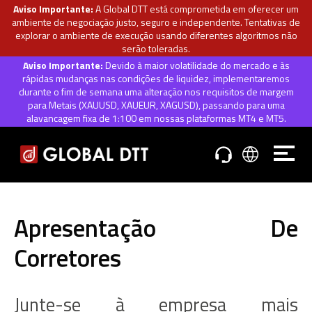
Aviso Importante:
A Global DTT está comprometida em oferecer um
ambiente de negociação justo, seguro e independente. Tentativas de
explorar o ambiente de execução usando diferentes algoritmos não
serão toleradas.
Aviso Importante:
Devido à maior volatilidade do mercado e às
rápidas mudanças nas condições de liquidez, implementaremos
durante o fim de semana uma alteração nos requisitos de margem
para Metais (XAUUSD, XAUEUR, XAGUSD), passando para uma
alavancagem fixa de 1:100 em nossas plataformas MT4 e MT5.
Apresentação De
Corretores
Junte-se à empresa mais