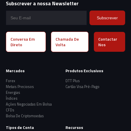
Subscrever a nossa Newsletter
Subscrever
Conversa Em
Chamada De
Contactar
Direto
Volta
Nos
Mercados
Produtos Exclusivos
Forex
DTT Plus
Metais Preciosos
Cartão Visa Pré-Pago
Energias
Índices
Ações Negociadas Em Bolsa
CFDs
Bolsa De Criptomoedas
Tipos de Conta
Recursos