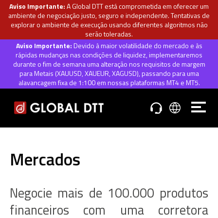
Aviso Importante:
A Global DTT está comprometida em oferecer um
ambiente de negociação justo, seguro e independente. Tentativas de
explorar o ambiente de execução usando diferentes algoritmos não
serão toleradas.
Aviso Importante:
Devido à maior volatilidade do mercado e às
rápidas mudanças nas condições de liquidez, implementaremos
durante o fim de semana uma alteração nos requisitos de margem
para Metais (XAUUSD, XAUEUR, XAGUSD), passando para uma
alavancagem fixa de 1:100 em nossas plataformas MT4 e MT5.
Mercados
Negocie mais de 100.000 produtos
financeiros com uma corretora