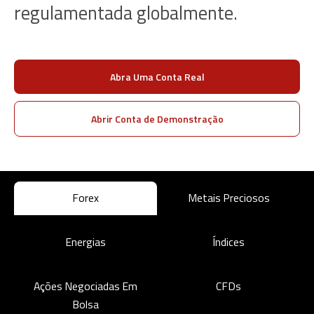
regulamentada globalmente.
Abra Uma Conta Real
Abrir Conta de Demonstração
Forex
Metais Preciosos
Energias
Índices
Ações Negociadas Em
CFDs
Bolsa